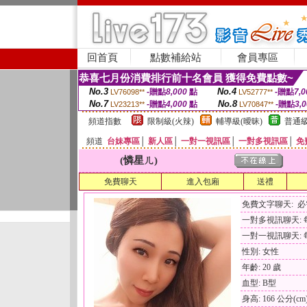
回首頁
點數補給站
會員專區
恭喜七月份消費排行前十名會員 獲得免費點數~
No.3
No.4
-贈點
8,000
點
-贈點
7,0
LV76098**
LV52777**
No.7
No.8
-贈點
4,000
點
-贈點
3,
LV23213**
LV70847**
頻道指數
限制級(火辣)
輔導級(曖昧)
普通級
頻道
台妹專區
│
新人區
│
一對一視訊區
│
一對多視訊區
│
免
(憐星ㄦ)
免費聊天
進入包廂
送禮
免費文字聊天: 
一對多視訊聊天: 每
一對一視訊聊天: 每
性別: 女性
年齡: 20 歲
血型: B型
身高: 166 公分(cm