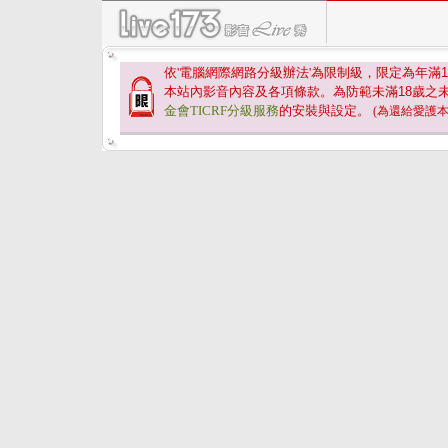
依'電腦網際網路分級辦法'為限制級，限定為年滿
1
本站內影音內容及各項條款。為防範未滿
18
歲之
金會TICRF分級服務
的安裝與設定。
(為還給愛護