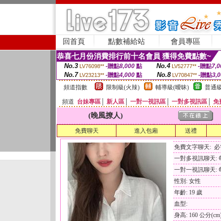
回首頁
點數補給站
會員專區
恭喜七月份消費排行前十名會員 獲得免費點數~
No.3
No.4
-贈點
8,000
點
-贈點
7,0
LV76098**
LV52777**
No.7
No.8
-贈點
4,000
點
-贈點
3,
LV23213**
LV70847**
頻道指數
限制級(火辣)
輔導級(曖昧)
普通級
頻道
台妹專區
│
新人區
│
一對一視訊區
│
一對多視訊區
│
免
(晚風撩人)
免費聊天
進入包廂
送禮
免費文字聊天: 
一對多視訊聊天: 每
一對一視訊聊天: 每
性別: 女性
年齡: 19 歲
血型:
身高: 160 公分(cm