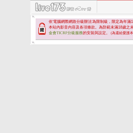
依'電腦網際網路分級辦法'為限制級，限定為年滿
1
本站內影音內容及各項條款。為防範未滿
18
歲之
金會TICRF分級服務
的安裝與設定。
(為還給愛護