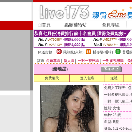
回首頁
點數補給站
會員專區
恭喜七月份消費排行前十名會員 獲得免費點數~
No.3
No.4
-贈點
8,000
點
-贈點
7,0
LV76098**
LV52777**
No.7
No.8
-贈點
4,000
點
-贈點
3,
LV23213**
LV70847**
頻道指數
限制級(火辣)
輔導級(曖昧)
普通級
頻道
台妹專區
│
新人區
│
一對一視訊區
│
一對多視訊區
│
免
(秦曉星)
免費聊天
進入包廂
送禮
免費文字聊天: 
一對多視訊聊天: 每
一對一視訊聊天: 每
性別: 女性
年齡: 23 歲
血型: B型
身高: 162 公分(cm