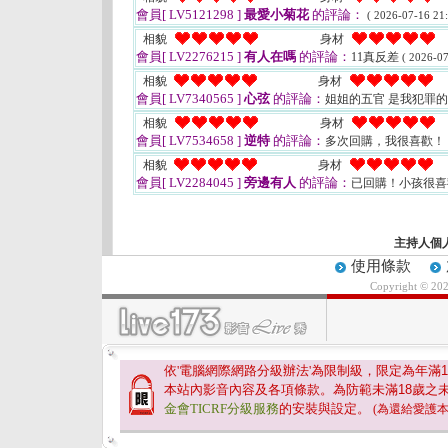
會員[ LV5121298 ]
最愛小菊花
的評論：
( 2026-07-16 21:
相貌
身材
會員[ LV2276215 ]
有人在嗎
的評論：
11真反差
( 2026-07
相貌
身材
會員[ LV7340565 ]
心弦
的評論：
姐姐的五官 是我犯罪
相貌
身材
會員[ LV7534658 ]
逆特
的評論：
多次回購，我很喜歡！
相貌
身材
會員[ LV2284045 ]
旁邊有人
的評論：
已回購！小孩很
主持人個
使用條款
Copyright © 20
依'電腦網際網路分級辦法'為限制級，限定為年滿
1
本站內影音內容及各項條款。為防範未滿
18
歲之
金會TICRF分級服務
的安裝與設定。
(為還給愛護