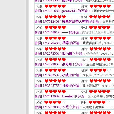
會員[ LV3273536 ]
提小摩
的評論：
很好笑的姐姐~~ 什
相貌
身材
會員[ LV7231680 ]
jasonv131
的評論：
主播會晚晚陪伴
相貌
身材
會員[ LV7512408 ]
曉星的紅茶大狗狗
的評論：
最喜番
相貌
身材
會員[ LV7548919 ]
------
的評論：
內容疑似涉及爭吵已被
相貌
身材
會員[ LV3040489 ]
丞羿
的評論：
我覺得很可以
( 2026-07
相貌
身材
會員[ LV2272501 ]
四毛錢
的評論：
好好好好
( 2026-07-2
相貌
身材
會員[ LV4399804 ]
泉哥哥
的評論：
這個星 深植我心
( 20
相貌
身材
會員[ LV7453507 ]
小波
的評論：
大反差
( 2026-07-23 22:
相貌
身材
會員[ LV3525755 ]
可愛
的評論：
睡衣很厲害!
( 2026-07-2
相貌
身材
會員[ LV7713989 ]
Lamin3
的評論：
讓人心癢癢，好想
相貌
身材
會員[ LV2297086 ]
?7毛
的評論：
沒禮物千萬別開一一，
相貌
身材