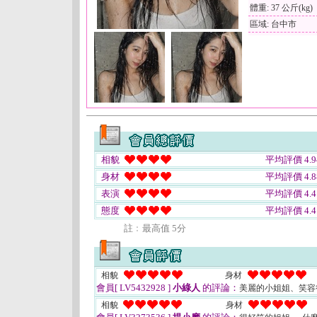
體重: 37 公斤(kg)
區域: 台中市
相貌
平均評價 4.9
身材
平均評價 4.8
表演
平均評價 4.4
態度
平均評價 4.4
註﹕最高值 5分
相貌
身材
會員[ LV5432928 ]
小綠人
的評論：
美麗的小姐姐、笑容
相貌
身材