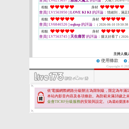
會員[ LV6215637 ]
雅雅大魔王
的評論：
人呢
( 2026-07-1
相貌
身材
會員[ LV1563950 ]
LOVE KI KI
的評論：
情緒到，滿足
相貌
身材
會員[ LV6846526 ]
oqkop
的評論：
( 2026-06-10 19:50:38 
相貌
身材
會員[ LV7563745 ]
天生痛苦
的評論：
腿太好看了
( 2026
主持人個
使用條款
Copyright © 20
依'電腦網際網路分級辦法'為限制級，限定為年滿
1
本站內影音內容及各項條款。為防範未滿
18
歲之
金會TICRF分級服務
的安裝與設定。
(為還給愛護