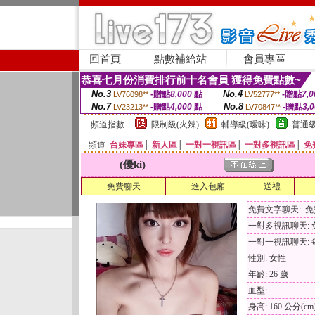
回首頁
點數補給站
會員專區
恭喜七月份消費排行前十名會員 獲得免費點數~
No.3
No.4
-贈點
8,000
點
-贈點
7,0
LV76098**
LV52777**
No.7
No.8
-贈點
4,000
點
-贈點
3,
LV23213**
LV70847**
頻道指數
限制級(火辣)
輔導級(曖昧)
普通級
頻道
台妹專區
│
新人區
│
一對一視訊區
│
一對多視訊區
│
免
(優ki)
免費聊天
進入包廂
送禮
免費文字聊天: 
一對多視訊聊天:
一對一視訊聊天: 每
性別: 女性
年齡: 26 歲
血型:
身高: 160 公分(cm