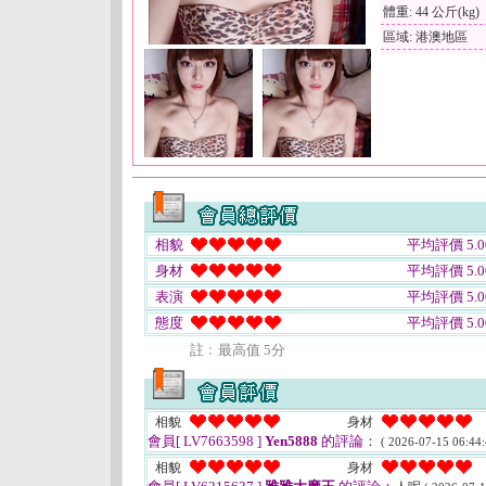
體重: 44 公斤(kg)
區域: 港澳地區
相貌
平均評價 5.0
身材
平均評價 5.0
表演
平均評價 5.0
態度
平均評價 5.0
註﹕最高值 5分
相貌
身材
會員[ LV7663598 ]
Yen5888
的評論：
( 2026-07-15 06:44:
相貌
身材