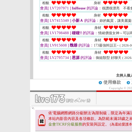
相貌
身材
會員[ LV7207971 ]
InHouse
的評論：
很讚很漂亮 不看
相貌
身材
會員[ LV7415349 ]
小新Ａ
的評論：
妳的氣質，讓美麗羹
相貌
身材
會員[ LV1798488 ]
碰碰!!
的評論：
情緒價值女神～可以
相貌
身材
會員[ LV915608 ]
醜爺
的評論：
173最強幹話王~
( 2026-0
相貌
身材
會員[ LV2795734 ]
恩源
的評論：
御姐類型 好聊天
( 2026
主持人個
使用條款
Copyright © 20
依'電腦網際網路分級辦法'為限制級，限定為年滿
1
本站內影音內容及各項條款。為防範未滿
18
歲之
金會TICRF分級服務
的安裝與設定。
(為還給愛護