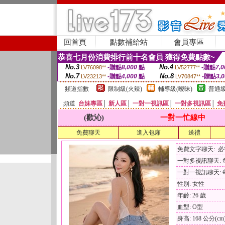
回首頁
點數補給站
會員專區
恭喜七月份消費排行前十名會員 獲得免費點數~
No.3
No.4
-贈點
8,000
點
-贈點
7,0
LV76098**
LV52777**
No.7
No.8
-贈點
4,000
點
-贈點
3,
LV23213**
LV70847**
頻道指數
限制級(火辣)
輔導級(曖昧)
普通級
頻道
台妹專區
│
新人區
│
一對一視訊區
│
一對多視訊區
│
免
(歡沁)
一對一忙線中
免費聊天
進入包廂
送禮
免費文字聊天: 
一對多視訊聊天: 每
一對一視訊聊天: 每
性別: 女性
年齡: 26 歲
血型: O型
身高: 168 公分(cm