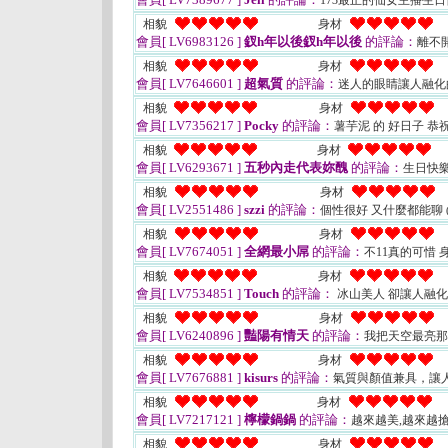
173最正的仙女主播生
相貌
身材
會員[ LV6983126 ]
釵h年以後釵h年以後
的評論：
離不
相貌
身材
會員[ LV7646601 ]
超氣質
的評論：
迷人的眼睛讓人融化
相貌
身材
會員[ LV7356217 ]
Pocky
的評論：
薯芋泥 的 好日子 
相貌
身材
會員[ LV6293671 ]
五秒內走代表妳醜
的評論：
生日快
相貌
身材
會員[ LV2551486 ]
szzi
的評論：
個性很好 又什麼都能聊
相貌
身材
會員[ LV7674051 ]
全網最小屌
的評論：
不11真的可惜 
相貌
身材
會員[ LV7534851 ]
Touch
的評論：
冰山美人 卻讓人融
相貌
身材
會員[ LV6240896 ]
豔陽有情天
的評論：
我把天空最亮
相貌
身材
會員[ LV7676881 ]
kisurs
的評論：
氣質與顏值兼具，讓
相貌
身材
會員[ LV7217121 ]
檸檬鍋鍋
的評論：
越來越美,越來越搶手
相貌
身材