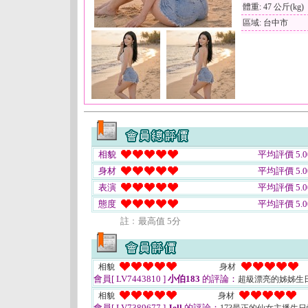
體重: 47 公斤(kg)
區域: 台中市
相貌
平均評價 5.0
身材
平均評價 5.0
表演
平均評價 5.0
態度
平均評價 5.0
註﹕最高值 5分
相貌
身材
會員[ LV7443810 ]
小伯183
的評論：
超級漂亮的姊姊生
相貌
身材
會員[ LV7389677 ]
Jell
的評論：