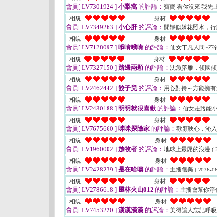
會員[ LV7301924 ]
小梨窩
的評論：
寶寶 看你沒來 我先
相貌
身材
會員[ LV7349263 ]
小心肝
的評論：
閒靜似嬌花照水，行
相貌
身材
會員[ LV7128097 ]
哦唷哦唷
的評論：
仙女下凡人間~不得
相貌
身材
會員[ LV7327150 ]
路邊兩顆
的評論：
沈魚落雁，傾國傾
相貌
身材
會員[ LV2462442 ]
餃子兒
的評論：
用心對待～方能擁有
相貌
身材
會員[ LV2430188 ]
明明就很喜歡
的評論：
仙女走路能小
相貌
身材
會員[ LV7675660 ]
咪咪探險家
的評論：
歡顏映心，沁入
相貌
身材
會員[ LV1960002 ]
放牧者
的評論：
地球上最屌的浪漫
( 
相貌
身材
會員[ LV2428239 ]
是在哈嘍
的評論：
主播很美
( 2026-06
相貌
身材
會員[ LV2786618 ]
風林火山012
的評論：
主播會幫你淨
相貌
身材
會員[ LV7453220 ]
漢漢漢漢
的評論：
美得讓人忘記呼