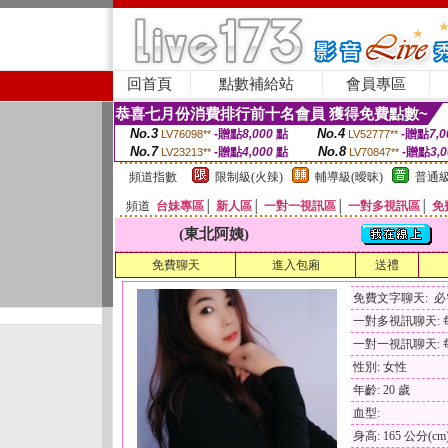
回首頁
點數補給站
會員專區
恭喜七月份消費排行前十名會員 獲得免費點數~
No.3
No.4
-贈點
8,000
點
-贈點
7,0
LV76098**
LV52777**
No.7
No.8
-贈點
4,000
點
-贈點
3,
LV23213**
LV70847**
頻道指數
限制級(火辣)
輔導級(曖昧)
普通級
頻道
台妹專區
│
新人區
│
一對一視訊區
│
一對多視訊區
│
免
(東北阿姨)
免費聊天
進入包廂
送禮
免費文字聊天: 
一對多視訊聊天: 每
一對一視訊聊天: 每
性別: 女性
年齡: 20 歲
血型:
身高: 165 公分(cm