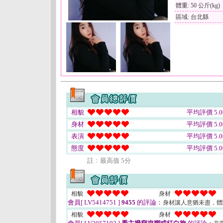
體重: 50 公斤(kg)
區域: 台北縣
相貌
平均評價 5.0
身材
平均評價 5.0
表演
平均評價 5.0
態度
平均評價 5.0
註﹕最高值 5分
相貌
身材
會員[ LV5414751 ]
9455
的評論：
身材讓人意猶未盡，
相貌
身材