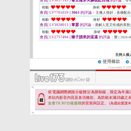
會員[ LV3057193 ]
看主撥穿夾腳或紅白拖
的評論：
非
相貌
身材
會員[ LV7701019 ]
3063
的評論：
主播人很好，各種配
相貌
身材
會員[ LV3928013 ]
韋瑟
的評論：
善解人意又性感的美熟
相貌
身材
會員[ LV2757494 ]
猴子請來的逗逼
的評論：
贊
( 2026-0
主持人個
使用條款
Copyright © 20
依'電腦網際網路分級辦法'為限制級，限定為年滿
1
本站內影音內容及各項條款。為防範未滿
18
歲之
金會TICRF分級服務
的安裝與設定。
(為還給愛護