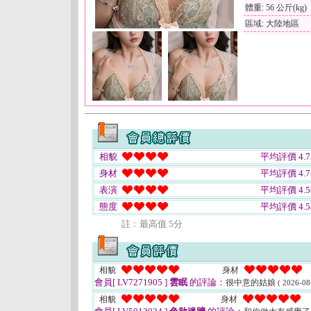
體重: 56 公斤(kg)
區域: 大陸地區
相貌
平均評價 4.7
身材
平均評價 4.7
表演
平均評價 4.5
態度
平均評價 4.5
註﹕最高值 5分
相貌
身材
會員[ LV7271905 ]
雲眠
的評論：
很中意的姑娘
( 2026-08
相貌
身材