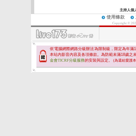
主持人個
使用條款
Copyright © 20
依'電腦網際網路分級辦法'為限制級，限定為年滿
1
本站內影音內容及各項條款。為防範未滿
18
歲之
金會TICRF分級服務
的安裝與設定。
(為還給愛護