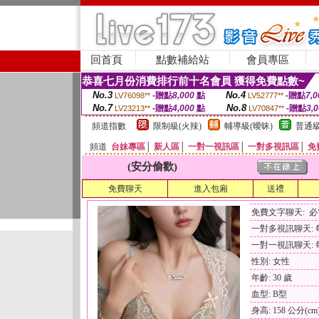
回首頁
點數補給站
會員專區
恭喜七月份消費排行前十名會員 獲得免費點數~
No.3
No.4
-贈點
8,000
點
-贈點
7,0
LV76098**
LV52777**
No.7
No.8
-贈點
4,000
點
-贈點
3,
LV23213**
LV70847**
頻道指數
限制級(火辣)
輔導級(曖昧)
普通級
頻道
台妹專區
│
新人區
│
一對一視訊區
│
一對多視訊區
│
免
(安分偷歡)
免費聊天
進入包廂
送禮
免費文字聊天: 
一對多視訊聊天: 每
一對一視訊聊天: 每
性別: 女性
年齡: 30 歲
血型: B型
身高: 158 公分(cm