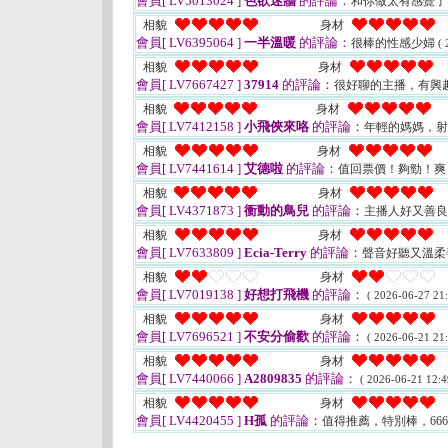
會員[ LV5013024 ]
色欲迷牆
的評論：
和你做太有感覺
相貌
身材
會員[ LV6395064 ]
一半溫暖
的評論：
很棒的性感少婦
( 
相貌
身材
會員[ LV7667427 ]
37914
的評論：
很好聊的主播，有興
相貌
身材
會員[ LV7412158 ]
小飛俠來咯
的評論：
年輕的媽媽，
相貌
身材
會員[ LV7441614 ]
艾德啦
的評論：
值回票價！夠勁！
相貌
身材
會員[ LV4371873 ]
衝動的鳥兒
的評論：
主播人好又善
相貌
身材
會員[ LV7633809 ]
Ecia-Terry
的評論：
聲音好聽又溫柔善
相貌
身材
會員[ LV7019138 ]
好想打飛機
的評論：
( 2026-06-27 21:
相貌
身材
會員[ LV7696521 ]
不安分偷歡
的評論：
( 2026-06-21 21:
相貌
身材
會員[ LV7440066 ]
A2809835
的評論：
( 2026-06-21 12:4
相貌
身材
會員[ LV4420455 ]
H孤
的評論：
值得推薦，特別棒，66