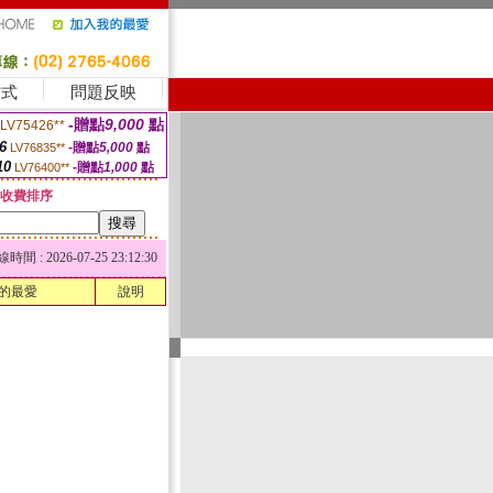
方式
問題反映
-贈點
9,000
點
LV75426**
6
-贈點
5,000
點
LV76835**
10
-贈點
1,000
點
LV76400**
收費排序
 : 2026-07-25 23:12:30
的最愛
說明