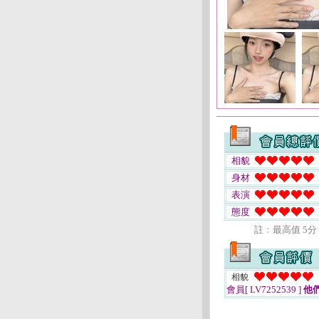
相貌
身材
表演
態度
註﹕最高值 5分
相貌
會員[ LV7252539 ]
他