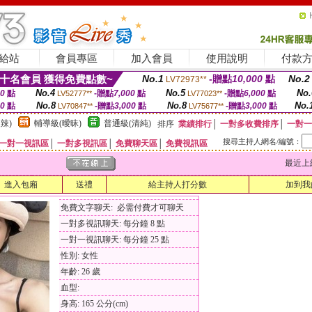
給站
會員專區
加入會員
使用說明
付款
十名會員 獲得免費點數~
No.1
-贈點
10,000
點
No.2
LV72973**
No.4
No.5
No.
00
點
-贈點
7,000
點
-贈點
6,000
點
LV52777**
LV77023**
No.8
No.8
No.
00
點
-贈點
3,000
點
-贈點
3,000
點
LV70847**
LV75677**
辣)
輔導級(曖昧)
普通級(清純)
排序
業績排行
│
一對多收費排序
│
一對一
搜尋主持人網名/編號：
一對一視訊區
│
一對多視訊區
│
免費聊天區
│
免費視訊區
最近上線時間
進入包廂
送禮
給主持人打分數
加到我
免費文字聊天: 必需付費才可聊天
一對多視訊聊天: 每分鐘 8 點
一對一視訊聊天: 每分鐘 25 點
性別: 女性
年齡: 26 歲
血型:
身高: 165 公分(cm)