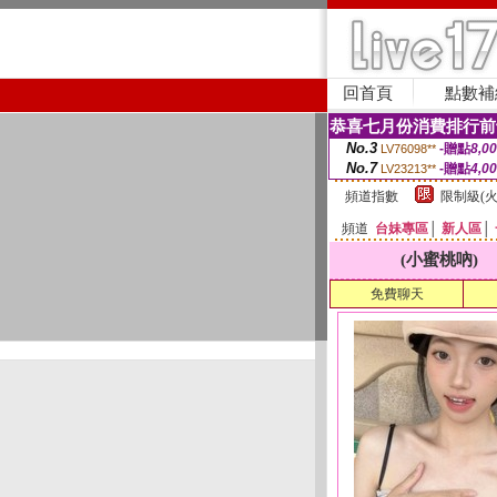
回首頁
點數補
恭喜七月份消費排行前
No.3
-贈點
8,0
LV76098**
No.7
-贈點
4,0
LV23213**
頻道指數
限制級(火
頻道
台妹專區
│
新人區
│
(小蜜桃吶)
免費聊天