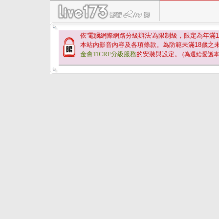
依'電腦網際網路分級辦法'為限制級，限定為年滿
1
本站內影音內容及各項條款。為防範未滿
18
歲之
金會TICRF分級服務
的安裝與設定。
(為還給愛護