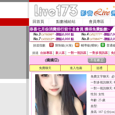
回首頁
點數補給站
會員專區
恭喜七月份消費排行前十名會員 獲得免費點數~
No.3
No.4
-贈點
8,000
點
-贈點
7,0
LV76098**
LV52777**
No.7
No.8
-贈點
4,000
點
-贈點
3,
LV23213**
LV70847**
頻道指數
限制級(火辣)
輔導級(曖昧)
普通級
頻道
台妹專區
│
新人區
│
一對一視訊區
│
一對多視訊區
│
免
(嬌嬌亞)
免費聊天
進入包廂
送禮
免費文字聊天: 
一對多視訊聊天: 每
一對一視訊聊天: 每
性別: 女性
年齡: 25 歲
血型:
身高: 167 公分(cm