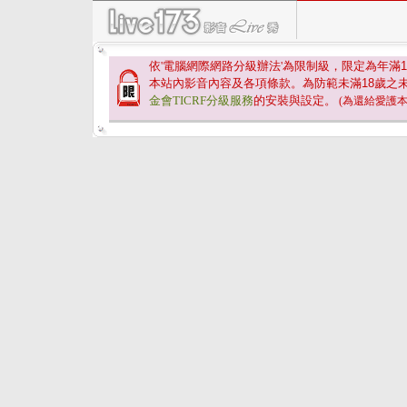
依'電腦網際網路分級辦法'為限制級，限定為年滿
1
本站內影音內容及各項條款。為防範未滿
18
歲之
金會TICRF分級服務
的安裝與設定。
(為還給愛護