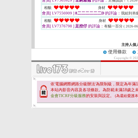
會員[ LV7563929 ]
全網最翹
的評論：
主播讚讚！
( 2026
相貌
身材
會員[ LV7556909 ]
8二二二二二二D
的評論：
我給到夯
相貌
身材
會員[ LV7376798 ]
足控仔
的評論：
有貓一百分
( 2026-06
主持人個
使用條款
Copyright © 20
依'電腦網際網路分級辦法'為限制級，限定為年滿
1
本站內影音內容及各項條款。為防範未滿
18
歲之
金會TICRF分級服務
的安裝與設定。
(為還給愛護