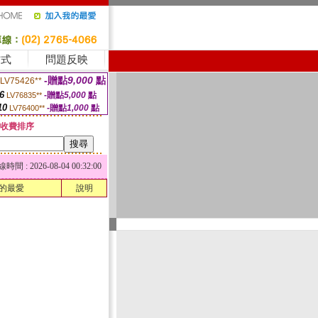
方式
問題反映
-贈點
9,000
點
LV75426**
6
-贈點
5,000
點
LV76835**
10
-贈點
1,000
點
LV76400**
收費排序
 : 2026-08-04 00:32:00
的最愛
說明