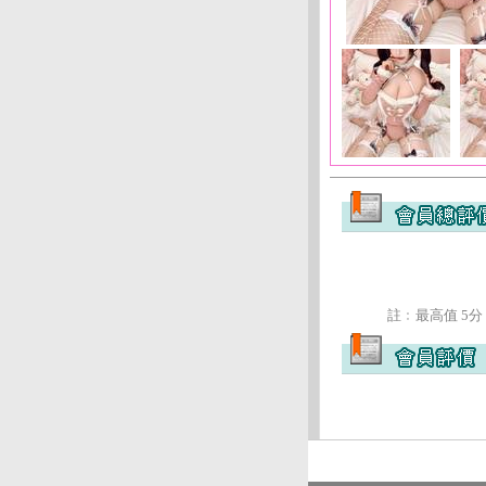
註﹕最高值 5分