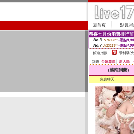
回首頁
點數補
恭喜七月份消費排行前
No.3
-贈點
8,0
LV76098**
No.7
-贈點
4,0
LV23213**
頻道指數
限制級(火
頻道
台妹專區
│
新人區
│
(越南到蘭)
免費聊天