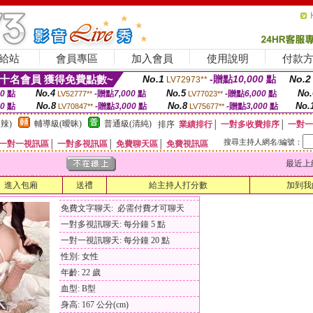
給站
會員專區
加入會員
使用說明
付款
十名會員 獲得免費點數~
No.1
-贈點
10,000
點
No.2
LV72973**
No.4
No.5
No.
00
點
-贈點
7,000
點
-贈點
6,000
點
LV52777**
LV77023**
No.8
No.8
No.
00
點
-贈點
3,000
點
-贈點
3,000
點
LV70847**
LV75677**
辣)
輔導級(曖昧)
普通級(清純)
排序
業績排行
│
一對多收費排序
│
一對一
搜尋主持人網名/編號：
一對一視訊區
│
一對多視訊區
│
免費聊天區
│
免費視訊區
最近上線時間
進入包廂
送禮
給主持人打分數
加到我
免費文字聊天: 必需付費才可聊天
一對多視訊聊天: 每分鐘 5 點
一對一視訊聊天: 每分鐘 20 點
性別: 女性
年齡: 22 歲
血型: B型
身高: 167 公分(cm)