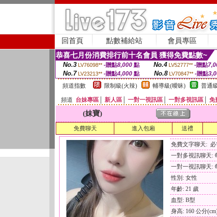
回首頁
點數補給站
會員專區
恭喜七月份消費排行前十名會員 獲得免費點數~
No.3
No.4
-贈點
8,000
點
-贈點
7,0
LV76098**
LV52777**
No.7
No.8
-贈點
4,000
點
-贈點
3,
LV23213**
LV70847**
頻道指數
限制級(火辣)
輔導級(曖昧)
普通級
頻道
台妹專區
│
新人區
│
一對一視訊區
│
一對多視訊區
│
免
(妹寶)
免費聊天
進入包廂
送禮
免費文字聊天: 
一對多視訊聊天: 每
一對一視訊聊天: 每
性別: 女性
年齡: 21 歲
血型: B型
身高: 160 公分(cm