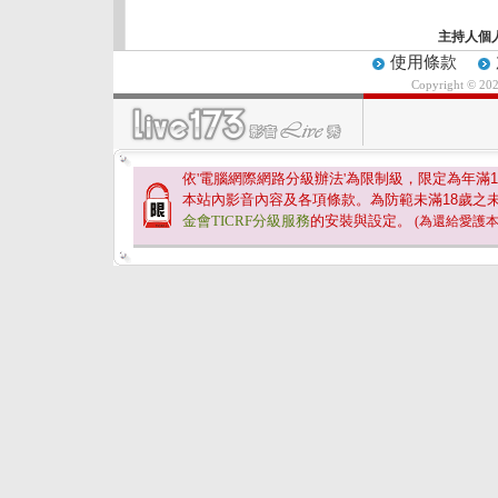
主持人個
使用條款
Copyright © 20
依'電腦網際網路分級辦法'為限制級，限定為年滿
1
本站內影音內容及各項條款。為防範未滿
18
歲之
金會TICRF分級服務
的安裝與設定。
(為還給愛護