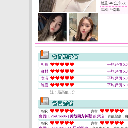
體重: 46 公斤(kg)
區域: 台南縣
相貌
平均評價 5.0
身材
平均評價 5.0
表演
平均評價 5.0
態度
平均評價 5.0
註﹕最高值 5分
相貌
身材
會員[ LV6976606 ]
美哉四方神獸
的評論：
青龍聖泉，
相貌
身材