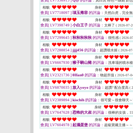
會員[ LV7358915 ]
Q仔
的評論：
真白虎 粉色一線鮑 奶
相貌
身材
會員[ LV7718097 ]
瑱玉雍容
的評論：
天然白虎，完全無
相貌
身材
會員[ LV7398749 ]
小白王子
的評論：
太棒了
( 2026-07-2
相貌
身材
會員[ LV7299645 ]
秋秋秋秋秋
的評論：
很性感
( 2026-07
相貌
身材
會員[ LV7288854 ]
jjjj456
的評論：
超讚噴水姬
( 2026-07
相貌
身材
會員[ LV6667930 ]
猴子騎山豬
的評論：
洗車場的噴水槍
相貌
身材
會員[ LV2321736 ]
0Han0
的評論：
物超所值
( 2026-07-04
相貌
身材
會員[ LV6870035 ]
放入yoyo
的評論：
超讚? 配合度高
( 
相貌
身材
會員[ LV2389894 ]
kischih
的評論：
很可愛～很會聊天
相貌
身材
會員[ LV7647628 ]
恐怖的大叔
的評論：
很棒的女孩，1
相貌
身材
會員[ LV7604978 ]
起濕蛋堡
的評論：
超級寶藏主播～