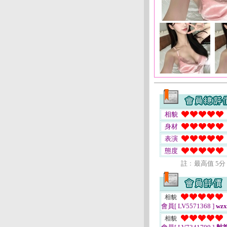
相貌
身材
表演
態度
註﹕最高值 5分
相貌
會員[ LV5571368 ]
wzx
相貌