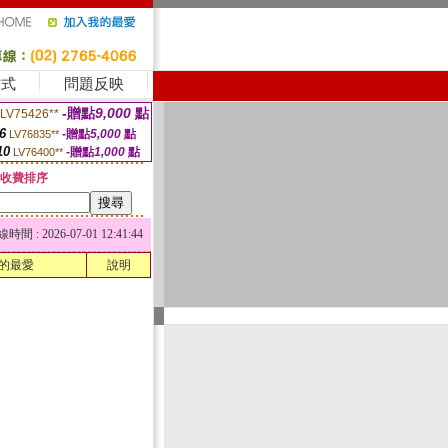
方式
問題反映
-贈點
9,000
點
LV75426**
6
-贈點
5,000
點
LV76835**
10
-贈點
1,000
點
LV76400**
收費排序
 : 2026-07-01 12:41:44
的最愛
說明