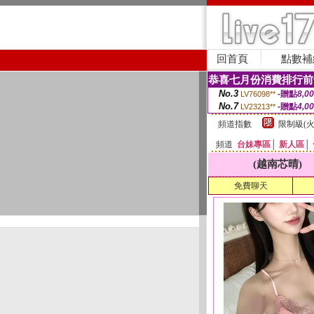
回首頁
點數補
恭喜七月份消費排行前
No.3
-贈點
8,0
LV76098**
No.7
-贈點
4,0
LV23213**
頻道指數
限制級(火
頻道
台妹專區
│
新人區
│
(越南芯晴)
免費聊天