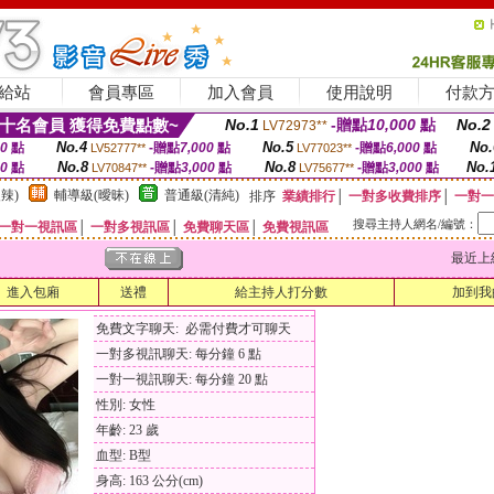
給站
會員專區
加入會員
使用說明
付款
十名會員 獲得免費點數~
No.1
-贈點
10,000
點
No.2
LV72973**
No.4
No.5
No.
00
點
-贈點
7,000
點
-贈點
6,000
點
LV52777**
LV77023**
No.8
No.8
No.
00
點
-贈點
3,000
點
-贈點
3,000
點
LV70847**
LV75677**
辣)
輔導級(曖昧)
普通級(清純)
排序
業績排行
│
一對多收費排序
│
一對一
搜尋主持人網名/編號：
一對一視訊區
│
一對多視訊區
│
免費聊天區
│
免費視訊區
最近上線時間
進入包廂
送禮
給主持人打分數
加到我
免費文字聊天: 必需付費才可聊天
一對多視訊聊天: 每分鐘 6 點
一對一視訊聊天: 每分鐘 20 點
性別: 女性
年齡: 23 歲
血型: B型
身高: 163 公分(cm)