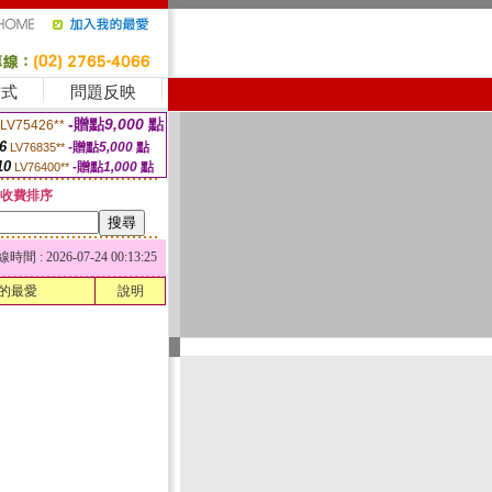
方式
問題反映
-贈點
9,000
點
LV75426**
6
-贈點
5,000
點
LV76835**
10
-贈點
1,000
點
LV76400**
收費排序
 : 2026-07-24 00:13:25
的最愛
說明