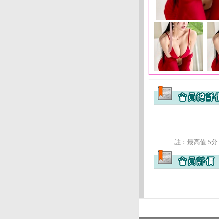
註﹕最高值 5分