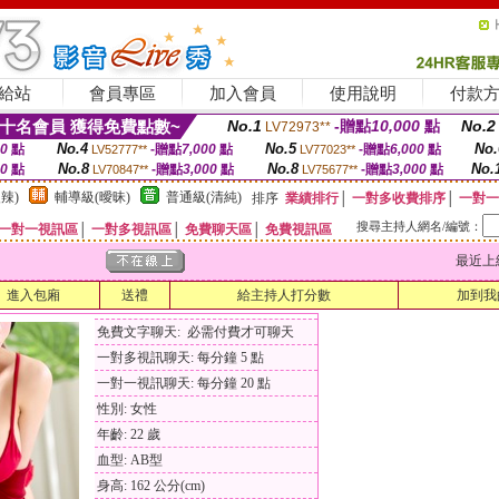
給站
會員專區
加入會員
使用說明
付款
十名會員 獲得免費點數~
No.1
-贈點
10,000
點
No.2
LV72973**
No.4
No.5
No.
00
點
-贈點
7,000
點
-贈點
6,000
點
LV52777**
LV77023**
No.8
No.8
No.
00
點
-贈點
3,000
點
-贈點
3,000
點
LV70847**
LV75677**
辣)
輔導級(曖昧)
普通級(清純)
排序
業績排行
│
一對多收費排序
│
一對一
搜尋主持人網名/編號：
一對一視訊區
│
一對多視訊區
│
免費聊天區
│
免費視訊區
最近上線時間
進入包廂
送禮
給主持人打分數
加到我
免費文字聊天: 必需付費才可聊天
一對多視訊聊天: 每分鐘 5 點
一對一視訊聊天: 每分鐘 20 點
性別: 女性
年齡: 22 歲
血型: AB型
身高: 162 公分(cm)