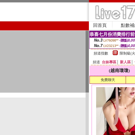
回首頁
點數補
恭喜七月份消費排行前
No.3
-贈點
8,0
LV76098**
No.7
-贈點
4,0
LV23213**
頻道指數
限制級(火
頻道
台妹專區
│
新人區
│
(越南瓊瓊)
免費聊天