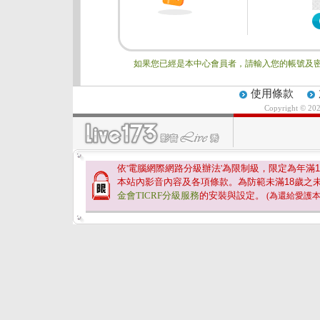
如果您已經是本中心會員者，請輸入您的帳號及密
使用條款
Copyright © 20
依'電腦網際網路分級辦法'為限制級，限定為年滿
1
本站內影音內容及各項條款。為防範未滿
18
歲之
金會TICRF分級服務
的安裝與設定。
(為還給愛護