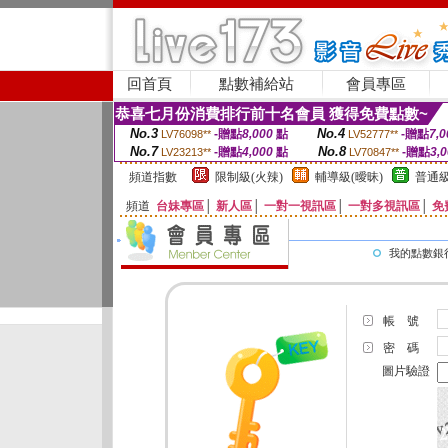
回首頁
點數補給站
會員專區
恭喜七月份消費排行前十名會員 獲得免費點數~
No.3
No.4
-贈點
8,000
點
-贈點
7,0
LV76098**
LV52777**
No.7
No.8
-贈點
4,000
點
-贈點
3,
LV23213**
LV70847**
頻道指數
限制級(火辣)
輔導級(曖昧)
普通級
頻道
台妹專區
│
新人區
│
一對一視訊區
│
一對多視訊區
│
免
我的點數銀
帳 號
密 碼
圖片驗證