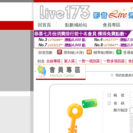
回首頁
點數補給站
會員專區
恭喜七月份消費排行前十名會員 獲得免費點數~
No.3
No.4
-贈點
8,000
點
-贈點
7,0
LV76098**
LV52777**
No.7
No.8
-贈點
4,000
點
-贈點
3,
LV23213**
LV70847**
頻道指數
限制級(火辣)
輔導級(曖昧)
普通級
頻道
台妹專區
│
新人區
│
一對一視訊區
│
一對多視訊區
│
免
我的點數銀
帳 號
密 碼
圖片驗證