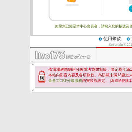
如果您已經是本中心會員者，請輸入您的帳號及密
使用條款
Copyright © 20
依'電腦網際網路分級辦法'為限制級，限定為年滿
1
本站內影音內容及各項條款。為防範未滿
18
歲之
金會TICRF分級服務
的安裝與設定。
(為還給愛護