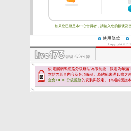
如果您已經是本中心會員者，請輸入您的帳號及密
使用條款
Copyright © 20
依'電腦網際網路分級辦法'為限制級，限定為年滿
1
本站內影音內容及各項條款。為防範未滿
18
歲之
金會TICRF分級服務
的安裝與設定。
(為還給愛護