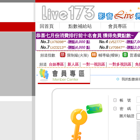
回首頁
點數補給站
會員專區
恭喜七月份消費排行前十名會員 獲得免費點數~
No.3
No.4
-贈點
8,000
點
-贈點
7,0
LV76098**
LV52777**
No.7
No.8
-贈點
4,000
點
-贈點
3,
LV23213**
LV70847**
頻道指數
限制級(火辣)
輔導級(曖昧)
普通級
頻道
台妹專區
│
新人區
│
一對一視訊區
│
一對多視訊區
│
免
我的點數銀
帳 號
密 碼
圖片驗證