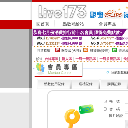
回首頁
點數補給站
會員專區
恭喜七月份消費排行前十名會員 獲得免費點數~
No.3
No.4
-贈點
8,000
點
-贈點
7,0
LV76098**
LV52777**
No.7
No.8
-贈點
4,000
點
-贈點
3,
LV23213**
LV70847**
頻道指數
限制級(火辣)
輔導級(曖昧)
普通級
頻道
台妹專區
│
新人區
│
一對一視訊區
│
一對多視訊區
│
免
我的點數銀
點數使用記錄
送禮記錄
購買記錄
帳 號
密 碼
圖片驗證