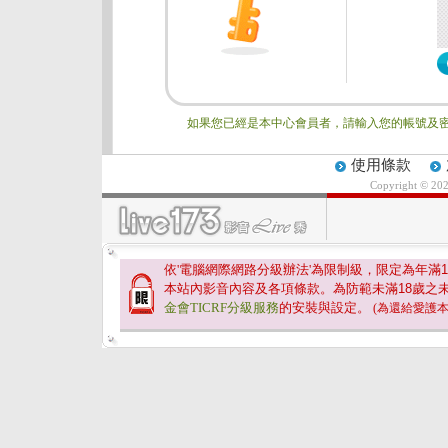
如果您已經是本中心會員者，請輸入您的帳號及密
使用條款
Copyright © 20
依'電腦網際網路分級辦法'為限制級，限定為年滿
1
本站內影音內容及各項條款。為防範未滿
18
歲之
金會TICRF分級服務
的安裝與設定。
(為還給愛護