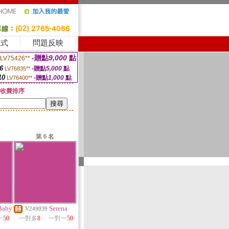
方式
問題反映
-贈點
9,000
點
LV75426**
6
-贈點
5,000
點
LV76835**
10
-贈點
1,000
點
LV76400**
收費排序
第 6 名
aby
Serena
V249039
一
50
一對多
8
一對一
50