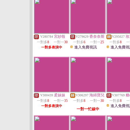
宮紗筱
香奈奈斯
玫
V280784
V279629
V295027
一對多
8
一對一
30
一對多
6
一對一
25
一對多
8
一
進入免費視訊
進入免費視
一對多表演中
柔妹妹
海綿寶兒
糖
V300439
V306297
V307769
一對多
8
一對一
35
一對多
8
一對一
30
一對多
8
一
進入免費視
一對多表演中
一對一忙線中