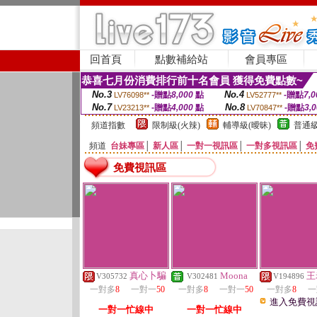
回首頁
點數補給站
會員專區
恭喜七月份消費排行前十名會員 獲得免費點數~
No.3
No.4
-贈點
8,000
點
-贈點
7,0
LV76098**
LV52777**
No.7
No.8
-贈點
4,000
點
-贈點
3,
LV23213**
LV70847**
頻道指數
限制級(火辣)
輔導級(曖昧)
普通級
頻道
台妹專區
│
新人區
│
一對一視訊區
│
一對多視訊區
│
免
免費視訊區
真心卜騙
Moona
王
V305732
V302481
V194896
一對多
8
一對一
50
一對多
8
一對一
50
一對多
8
一
進入免費視
一對一忙線中
一對一忙線中