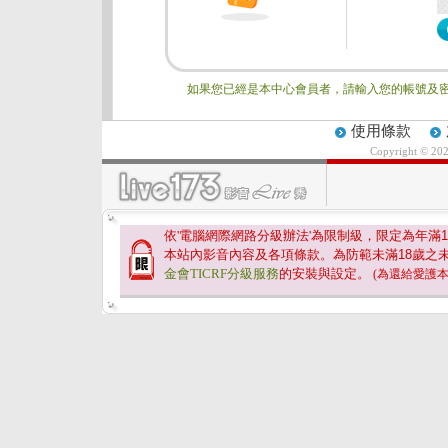
如果您已經是本中心會員者，請輸入您的帳號及密
使用條款
Copyright © 20
依'電腦網際網路分級辦法'為限制級，限定為年滿
1
本站內影音內容及各項條款。為防範未滿
18
歲之
金會TICRF分級服務
的安裝與設定。
(為還給愛護