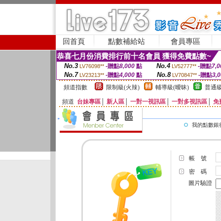
回首頁
點數補給站
會員專區
恭喜七月份消費排行前十名會員 獲得免費點數~
No.3
No.4
-贈點
8,000
點
-贈點
7,0
LV76098**
LV52777**
No.7
No.8
-贈點
4,000
點
-贈點
3,
LV23213**
LV70847**
頻道指數
限制級(火辣)
輔導級(曖昧)
普通級
頻道
台妹專區
│
新人區
│
一對一視訊區
│
一對多視訊區
│
免
我的點數銀
帳 號
密 碼
圖片驗證